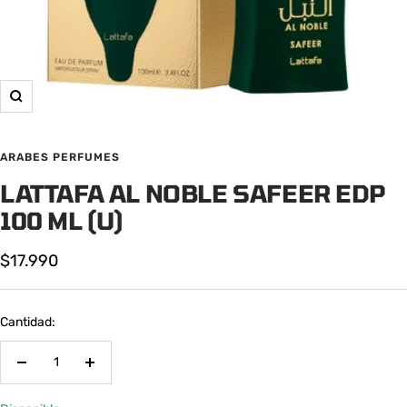
Zoom
ARABES PERFUMES
LATTAFA AL NOBLE SAFEER EDP
100 ML (U)
Precio
$17.990
de
venta
Cantidad:
Decrecer
Aumentar
cantidad
cantidad