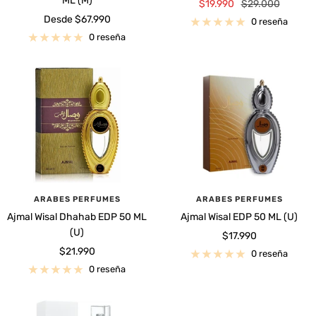
ML (M)
Precio
Precio
$19.990
$29.000
Precio
Desde $67.990
de
normal
0 reseña
de
venta
0 reseña
venta
ARABES PERFUMES
ARABES PERFUMES
Ajmal Wisal Dhahab EDP 50 ML
Ajmal Wisal EDP 50 ML (U)
(U)
Precio
$17.990
Precio
$21.990
de
0 reseña
de
venta
0 reseña
venta