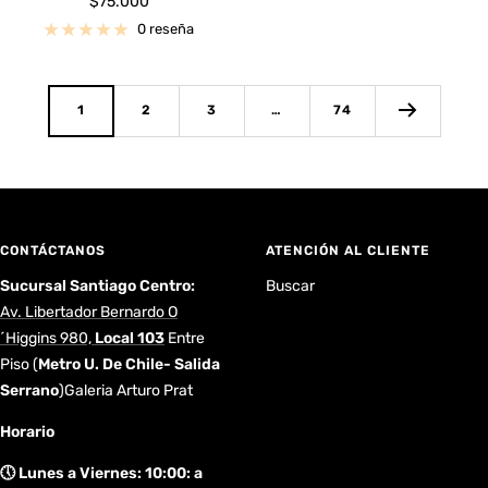
Precio
$75.000
de
0 reseña
venta
1
2
3
…
74
CONTÁCTANOS
ATENCIÓN AL CLIENTE
Sucursal Santiago Centro:
Buscar
Av. Libertador Bernardo O
´Higgins 980,
Local 103
Entre
Piso
(
Metro U. De Chile- Salida
Serrano
)Galeria Arturo Prat
Horario
🕔 Lunes a Viernes: 10:00: a