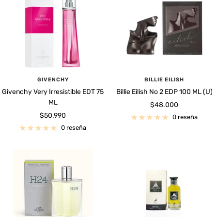
GIVENCHY
BILLIE EILISH
Givenchy Very Irresistible EDT 75
Billie Eilish No 2 EDP 100 ML (U)
ML
Precio
$48.000
Precio
$50.990
de
0 reseña
de
venta
0 reseña
venta