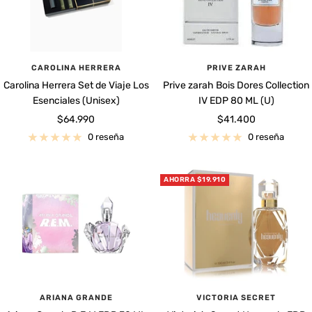
CAROLINA HERRERA
PRIVE ZARAH
Carolina Herrera Set de Viaje Los
Prive zarah Bois Dores Collection
Esenciales (Unisex)
IV EDP 80 ML (U)
Precio
Precio
$64.990
$41.400
de
de
0 reseña
0 reseña
venta
venta
AHORRA $19.910
ARIANA GRANDE
VICTORIA SECRET