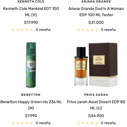
KENNETH COLE
ARIANA GRANDE
Kenneth Cole Mankind EDT 100
Ariana Grande God Is A Woman
ML (H)
EDP 100 ML Tester
Precio
Precio
$17.990
$31.000
de
de
0 reseña
0 reseña
venta
venta
BENETTON
PRIVE ZARAH
Benetton Happy Green Iris 236 ML
Prive zarah Aoud Desert EDP 80
(M)
ML (U)
Precio
Precio
$7.990
$44.900
de
de
0 reseña
0 reseña