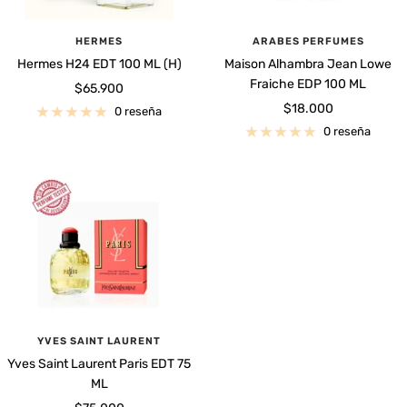
HERMES
ARABES PERFUMES
Hermes H24 EDT 100 ML (H)
Maison Alhambra Jean Lowe
Fraiche EDP 100 ML
Precio
$65.900
Precio
$18.000
de
0 reseña
de
venta
0 reseña
venta
YVES SAINT LAURENT
Yves Saint Laurent Paris EDT 75
ML