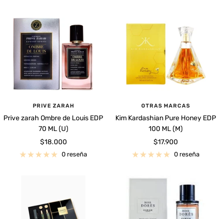
venta
venta
PRIVE ZARAH
OTRAS MARCAS
Prive zarah Ombre de Louis EDP
Kim Kardashian Pure Honey EDP
70 ML (U)
100 ML (M)
Precio
Precio
$18.000
$17.900
de
de
0 reseña
0 reseña
venta
venta