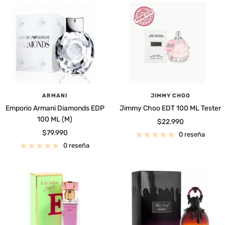
ARMANI
JIMMY CHOO
Emporio Armani Diamonds EDP
Jimmy Choo EDT 100 ML Tester
100 ML (M)
Precio
$22.990
Precio
$79.990
de
0 reseña
de
venta
0 reseña
venta