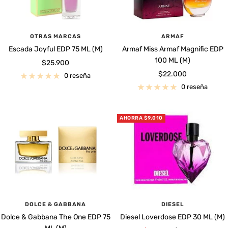
OTRAS MARCAS
ARMAF
Escada Joyful EDP 75 ML (M)
Armaf Miss Armaf Magnific EDP
100 ML (M)
Precio
$25.900
Precio
$22.000
de
0 reseña
de
venta
0 reseña
venta
AHORRA $9.010
DOLCE & GABBANA
DIESEL
Dolce & Gabbana The One EDP 75
Diesel Loverdose EDP 30 ML (M)