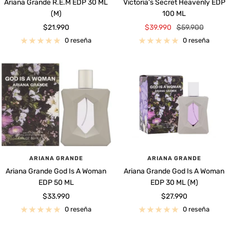
Ariana Grande R.E.M EDP 30 ML
Victoria's Secret Heavenly EDP
(M)
100 ML
Precio
Precio
Precio
$21.990
$39.990
$59.900
de
de
normal
0 reseña
0 reseña
venta
venta
ARIANA GRANDE
ARIANA GRANDE
Ariana Grande God Is A Woman
Ariana Grande God Is A Woman
EDP 50 ML
EDP 30 ML (M)
Precio
Precio
$33.990
$27.990
de
de
0 reseña
0 reseña
venta
venta