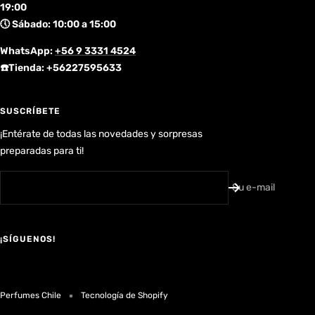
19:00
🕔 Sábado: 10:00 a 15:00
WhatsApp:
+56 9 3331 4524
☎️Tienda: +56227595633
SUSCRÍBETE
¡Entérate de todas las novedades y sorpresas
preparadas para ti!
Su e-mail
¡SÍGUENOS!
Perfumes Chile
Tecnología de Shopify