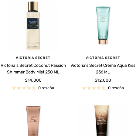
VICTORIA SECRET
VICTORIA SECRET
Victoria's Secret Coconut Passion
Victoria's Secret Crema Aqua Kiss
Shimmer Body Mist 250 ML
236 ML
Precio
Precio
$14.000
$12.000
de
de
0 reseña
0 reseña
venta
venta