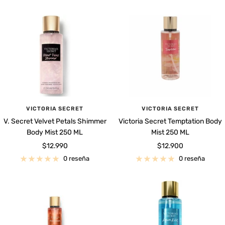
venta
venta
VICTORIA SECRET
VICTORIA SECRET
V. Secret Velvet Petals Shimmer
Victoria Secret Temptation Body
Body Mist 250 ML
Mist 250 ML
Precio
Precio
$12.990
$12.900
de
de
0 reseña
0 reseña
venta
venta