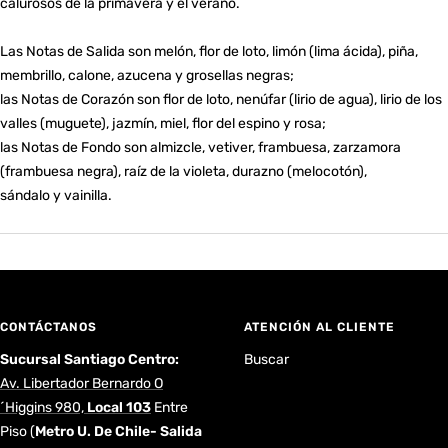
calurosos de la primavera y el verano.
Las Notas de Salida son melón, flor de loto, limón (lima ácida), piña,
membrillo, calone, azucena y grosellas negras;
las Notas de Corazón son flor de loto, nenúfar (lirio de agua), lirio de los
valles (muguete), jazmín, miel, flor del espino y rosa;
las Notas de Fondo son almizcle, vetiver, frambuesa, zarzamora
(frambuesa negra), raíz de la violeta, durazno (melocotón),
sándalo y vainilla.
CONTÁCTANOS
ATENCIÓN AL CLIENTE
Sucursal Santiago Centro:
Buscar
Av. Libertador Bernardo O
´Higgins 980,
Local 103
Entre
Piso
(
Metro U. De Chile- Salida