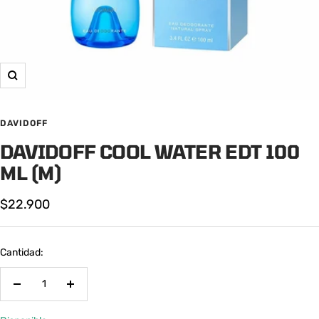
Zoom
DAVIDOFF
DAVIDOFF COOL WATER EDT 100
ML (M)
Precio
$22.900
de
venta
Cantidad:
Decrecer
Aumentar
cantidad
cantidad