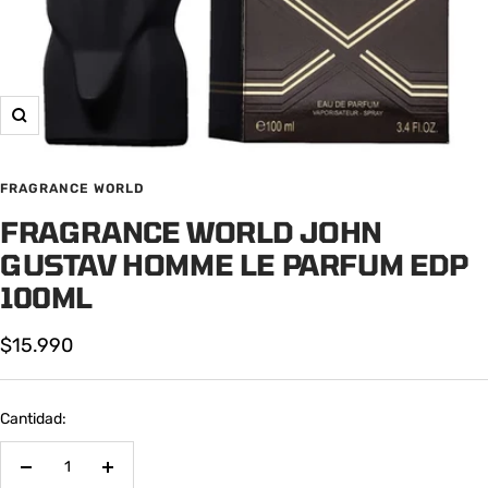
Zoom
FRAGRANCE WORLD
FRAGRANCE WORLD JOHN
GUSTAV HOMME LE PARFUM EDP
100ML
Precio
$15.990
de
venta
Cantidad:
Decrecer
Aumentar