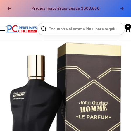
Saltar
Precios mayoristas desde $300.000
al
Anterior
Sigui
contenido
0
Perfumes
Navigación
Chile