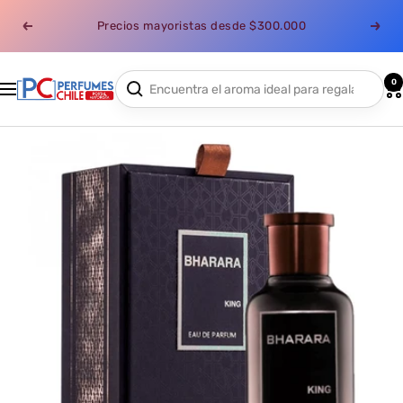
Saltar
Precios mayoristas desde $300.000
al
Anterior
Sigui
contenido
0
Perfumes
Navigación
Chile