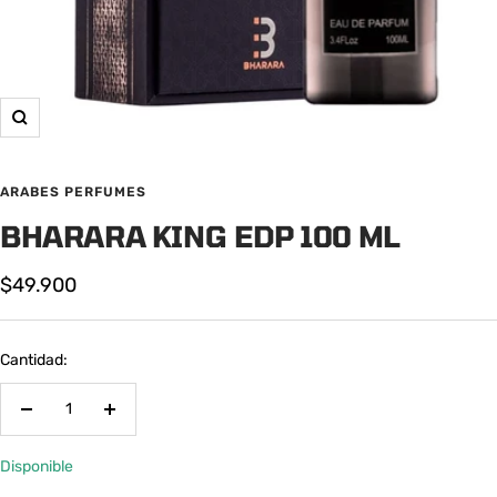
Zoom
ARABES PERFUMES
BHARARA KING EDP 100 ML
Precio
$49.900
de
venta
Cantidad:
Decrecer
Aumentar
cantidad
cantidad
Disponible