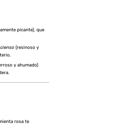
damente picante), que
ncienso
(resinoso y
terio.
erroso y ahumado)
dera.
mienta rosa te