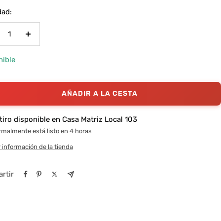
ta
dad:
crecer
Aumentar
ntidad
cantidad
nible
AÑADIR A LA CESTA
tiro disponible en Casa Matriz Local 103
malmente está listo en 4 horas
 información de la tienda
rtir