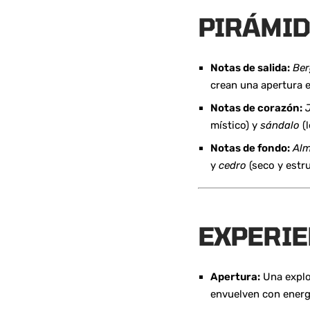
PIRÁMID
Notas de salida:
Be
crean una apertura e
Notas de corazón:
místico) y
sándalo
(
Notas de fondo:
Alm
y
cedro
(seco y estr
EXPERIE
Apertura:
Una explo
envuelven con energí