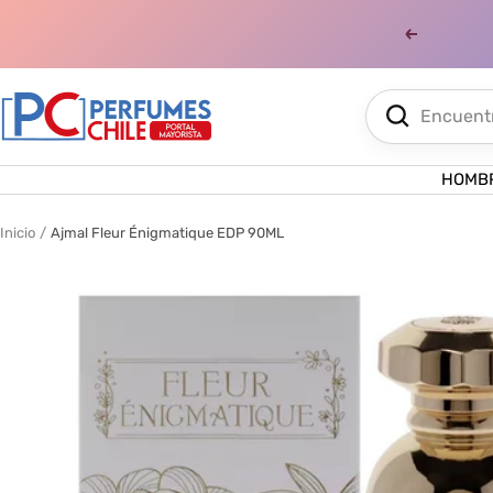
Saltar
al
Anterior
contenido
Perfumes
Chile
HOMB
Inicio
Ajmal Fleur Énigmatique EDP 90ML