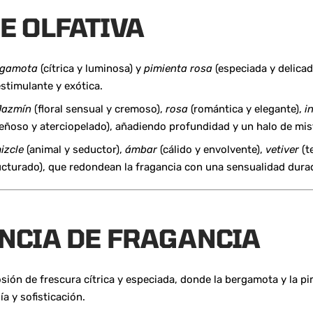
E OLFATIVA
rgamota
(cítrica y luminosa) y
pimienta rosa
(especiada y delica
stimulante y exótica.
Jazmín
(floral sensual y cremoso),
rosa
(romántica y elegante),
i
leñoso y aterciopelado), añadiendo profundidad y un halo de mis
izcle
(animal y seductor),
ámbar
(cálido y envolvente),
vetiver
(t
ucturado), que redondean la fragancia con una sensualidad dura
NCIA DE FRAGANCIA
sión de frescura cítrica y especiada, donde la bergamota y la pi
a y sofisticación.