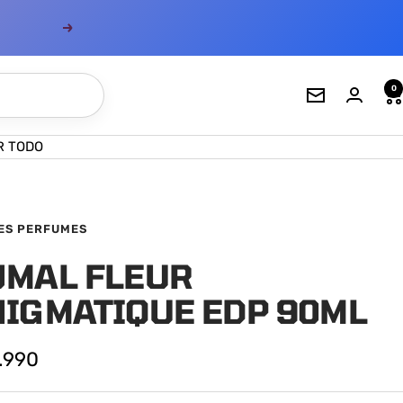
Siguiente
0
Boletín
de
noticias
R TODO
ES PERFUMES
JMAL FLEUR
NIGMATIQUE EDP 90ML
io
.990