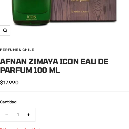
Zoom
PERFUMES CHILE
AFNAN ZIMAYA ICON EAU DE
PARFUM 100 ML
Precio
$17.990
de
venta
Cantidad:
Decrecer
Aumentar
cantidad
cantidad