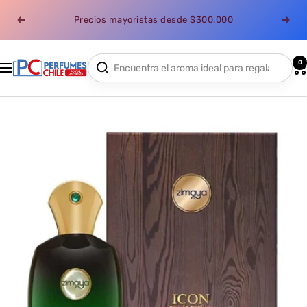
Saltar
Precios mayoristas desde $300.000
al
Anterior
Sigui
contenido
0
Perfumes
Navigación
Chile