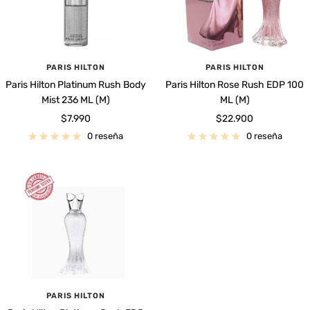
PARIS HILTON
PARIS HILTON
Paris Hilton Platinum Rush Body
Paris Hilton Rose Rush EDP 100
Mist 236 ML (M)
ML (M)
Precio
Precio
$7.990
$22.900
de
de
0 reseña
0 reseña
venta
venta
PARIS HILTON