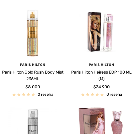
venta
venta
PARIS HILTON
PARIS HILTON
Paris Hilton Gold Rush Body Mist
Paris Hilton Heiress EDP 100 ML
236ML
(M)
Precio
Precio
$8.000
$34.900
de
de
0 reseña
0 reseña
venta
venta