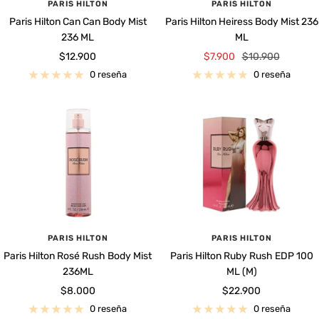
PARIS HILTON
PARIS HILTON
Paris Hilton Can Can Body Mist
Paris Hilton Heiress Body Mist 236
236 ML
ML
Precio
Precio
Precio
$12.900
$7.900
$10.900
de
de
normal
0 reseña
0 reseña
venta
venta
PARIS HILTON
PARIS HILTON
Paris Hilton Rosé Rush Body Mist
Paris Hilton Ruby Rush EDP 100
236ML
ML (M)
Precio
Precio
$8.000
$22.900
de
de
0 reseña
0 reseña