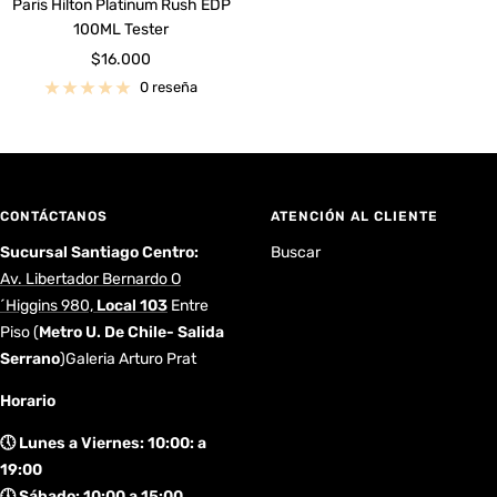
Paris Hilton Platinum Rush EDP
100ML Tester
Precio
$16.000
de
0 reseña
venta
CONTÁCTANOS
ATENCIÓN AL CLIENTE
Sucursal Santiago Centro:
Buscar
Av. Libertador Bernardo O
´Higgins 980,
Local 103
Entre
Piso
(
Metro U. De Chile- Salida
Serrano
)Galeria Arturo Prat
Horario
🕔 Lunes a Viernes: 10:00: a
19:00
🕔 Sábado: 10:00 a 15:00