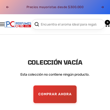
Saltar
Precios mayoristas desde $300.000
al
Anterior
Sigui
contenido
0
Perfumes
Navigación
Chile
COLECCIÓN VACÍA
Esta colección no contiene ningún producto.
COMPRAR AHORA