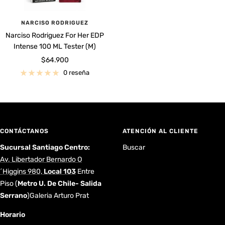
NARCISO RODRIGUEZ
Narciso Rodriguez For Her EDP
Intense 100 ML Tester (M)
Precio
$64.900
de
0 reseña
venta
CONTÁCTANOS
ATENCIÓN AL CLIENTE
Sucursal Santiago Centro:
Buscar
Av. Libertador Bernardo O
´Higgins 980,
Local 103
Entre
Piso
(
Metro U. De Chile- Salida
Serrano
)Galeria Arturo Prat
Horario