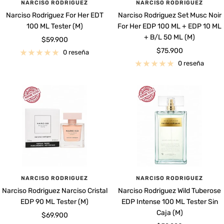
NARCISO RODRIGUEZ
NARCISO RODRIGUEZ
Narciso Rodriguez For Her EDT
Narciso Rodriguez Set Musc Noir
100 ML Tester (M)
For Her EDP 100 ML + EDP 10 ML
+ B/L 50 ML (M)
Precio
$59.900
Precio
$75.900
de
0 reseña
de
venta
0 reseña
venta
NARCISO RODRIGUEZ
NARCISO RODRIGUEZ
Narciso Rodriguez Narciso Cristal
Narciso Rodriguez Wild Tuberose
EDP 90 ML Tester (M)
EDP Intense 100 ML Tester Sin
Caja (M)
Precio
$69.900