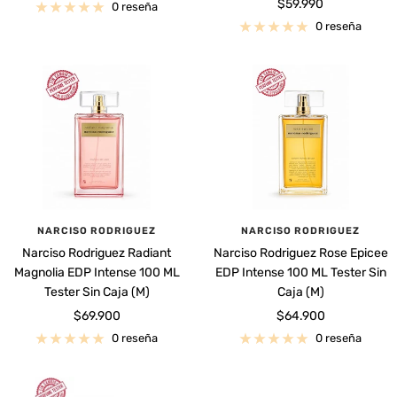
Precio
$59.990
de
0 reseña
de
venta
0 reseña
venta
NARCISO RODRIGUEZ
NARCISO RODRIGUEZ
Narciso Rodriguez Radiant
Narciso Rodriguez Rose Epicee
Magnolia EDP Intense 100 ML
EDP Intense 100 ML Tester Sin
Tester Sin Caja (M)
Caja (M)
Precio
Precio
$69.900
$64.900
de
de
0 reseña
0 reseña
venta
venta