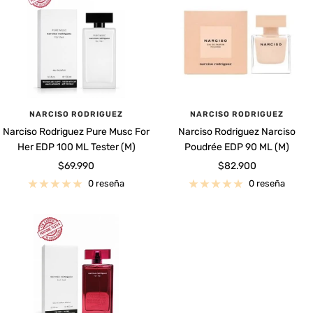
NARCISO RODRIGUEZ
NARCISO RODRIGUEZ
Narciso Rodriguez Pure Musc For
Narciso Rodriguez Narciso
Her EDP 100 ML Tester (M)
Poudrée EDP 90 ML (M)
Precio
Precio
$69.990
$82.900
de
de
0 reseña
0 reseña
venta
venta