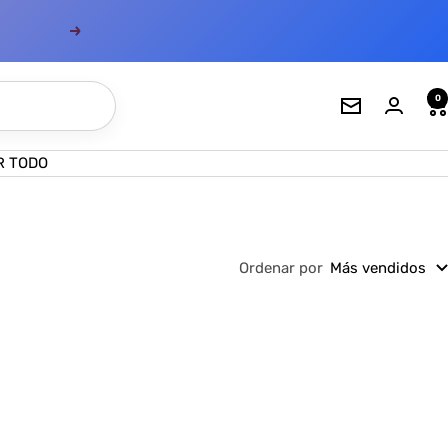
Siguiente
0
Boletín
de
noticias
R TODO
Ordenar por
Más vendidos