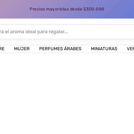
Precios mayoristas desde $300.000
RE
MUJER
PERFUMES ÁRABES
MINIATURAS
VE