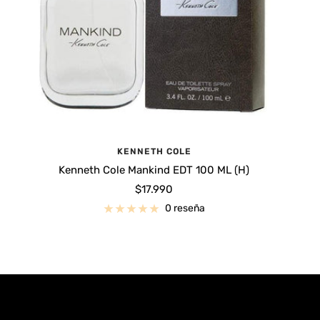
KENNETH COLE
Kenneth Cole Mankind EDT 100 ML (H)
Precio
$17.990
de
0 reseña
venta