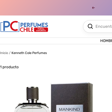
Saltar
al
Anterior
contenido
Perfumes
Chile
HOMB
Inicio
Kenneth Cole Perfumes
1 producto