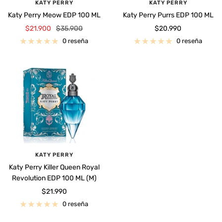
KATY PERRY
KATY PERRY
Katy Perry Meow EDP 100 ML
Katy Perry Purrs EDP 100 ML
Precio
Precio
Precio
$21.900
$35.900
$20.990
de
normal
de
0 reseña
0 reseña
venta
venta
KATY PERRY
Katy Perry Killer Queen Royal
Revolution EDP 100 ML (M)
Precio
$21.990
de
0 reseña
venta