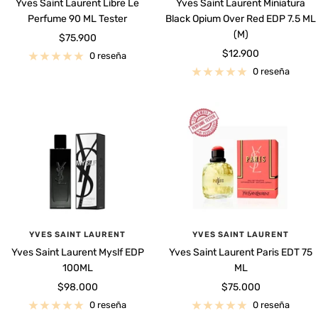
Yves Saint Laurent Libre Le
Yves Saint Laurent Miniatura
Perfume 90 ML Tester
Black Opium Over Red EDP 7.5 ML
(M)
Precio
$75.900
Precio
$12.900
de
0 reseña
de
venta
0 reseña
venta
YVES SAINT LAURENT
YVES SAINT LAURENT
Yves Saint Laurent Myslf EDP
Yves Saint Laurent Paris EDT 75
100ML
ML
Precio
Precio
$98.000
$75.000
de
de
0 reseña
0 reseña