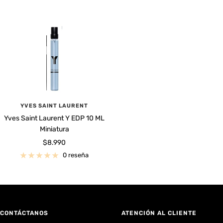
venta
venta
YVES SAINT LAURENT
Yves Saint Laurent Y EDP 10 ML
Miniatura
Precio
$8.990
de
0 reseña
venta
CONTÁCTANOS
ATENCIÓN AL CLIENTE