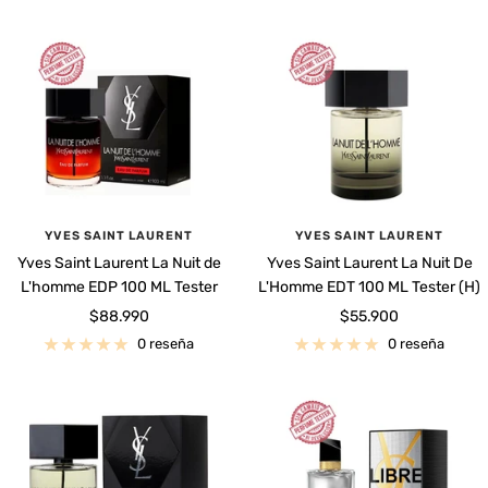
venta
venta
YVES SAINT LAURENT
YVES SAINT LAURENT
Yves Saint Laurent La Nuit de
Yves Saint Laurent La Nuit De
L'homme EDP 100 ML Tester
L'Homme EDT 100 ML Tester (H)
Precio
Precio
$88.990
$55.900
de
de
0 reseña
0 reseña
venta
venta