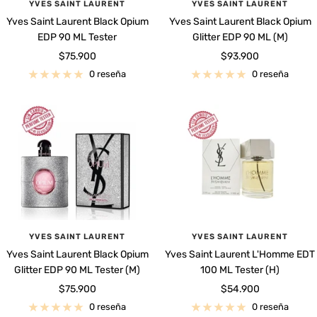
YVES SAINT LAURENT
YVES SAINT LAURENT
Yves Saint Laurent Black Opium
Yves Saint Laurent Black Opium
EDP 90 ML Tester
Glitter EDP 90 ML (M)
Precio
Precio
$75.900
$93.900
de
de
0 reseña
0 reseña
venta
venta
YVES SAINT LAURENT
YVES SAINT LAURENT
Yves Saint Laurent Black Opium
Yves Saint Laurent L'Homme EDT
Glitter EDP 90 ML Tester (M)
100 ML Tester (H)
Precio
Precio
$75.900
$54.900
de
de
0 reseña
0 reseña