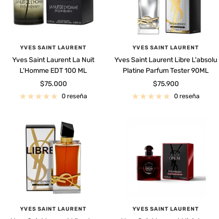
YVES SAINT LAURENT
YVES SAINT LAURENT
Yves Saint Laurent La Nuit
Yves Saint Laurent Libre L'absolu
L'Homme EDT 100 ML
Platine Parfum Tester 90ML
Precio
Precio
$75.000
$75.900
de
de
0 reseña
0 reseña
venta
venta
YVES SAINT LAURENT
YVES SAINT LAURENT