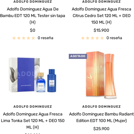
ADOLFO DOMINGUEZ
ADOLFO DOMINGUEZ
Adolfo Dominguez Agua De
Adolfo Dominguez Agua Fresca
Bambu EDT 120 ML Tester sin tapa
Citrus Cedro Set 120 ML + DEO
(H)
150 ML (H)
Precio
Precio
$0
$15.900
de
de
0 reseña
0 reseña
venta
venta
AGOTADO
ADOLFO DOMINGUEZ
ADOLFO DOMINGUEZ
Adolfo Dominguez Agua Fresca
Adolfo Dominguez Bambu Radiant
Lima Tonka Set 120 ML + DEO 150
Edition EDT 100 ML (Mujer)
ML (H)
Precio
$25.900