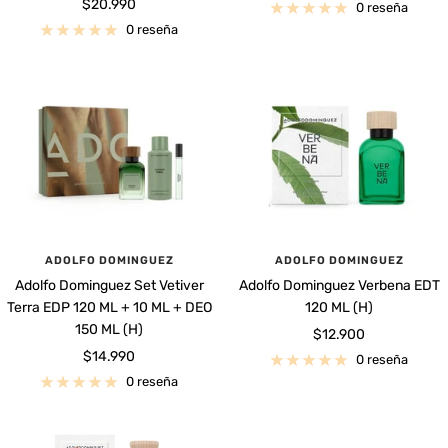
Precio
$20.990
de
0 reseña
de
venta
0 reseña
venta
ADOLFO DOMINGUEZ
ADOLFO DOMINGUEZ
Adolfo Dominguez Set Vetiver
Adolfo Dominguez Verbena EDT
Terra EDP 120 ML + 10 ML + DEO
120 ML (H)
150 ML (H)
Precio
$12.900
Precio
$14.990
de
0 reseña
de
venta
0 reseña
venta